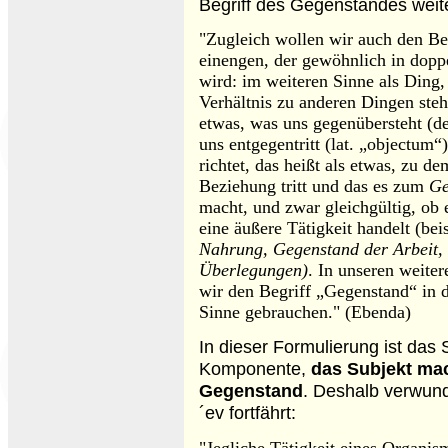
Begriff des Gegenstandes weite
"Zugleich wollen wir auch den Be
einengen, der gewöhnlich in dop
wird: im weiteren Sinne als Ding,
Verhältnis zu anderen Dingen steh
etwas, was uns gegenübersteht (d
uns entgegentritt (lat. „objectum“
richtet, das heißt als etwas, zu 
Beziehung tritt und das es zum
Ge
macht, und zwar gleichgültig, ob 
eine äußere Tätigkeit handelt (be
Nahrung, Gegenstand der Arbeit,
Überlegungen)
. In unseren weite
wir den Begriff „Gegenstand“ in d
Sinne gebrauchen." (Ebenda)
In dieser Formulierung ist das
Komponente,
das Subjekt ma
Gegenstand
. Deshalb verwund
´ev fortfährt:
"Jegliche Tätigkeit eines Organism